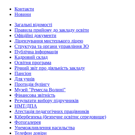
Контакти
Новини
Загальні відомості
Правила прийому до закладу освіти
Офіційні документи
Ліцензування мистецького ліцею
Структура та органи управління ЗО
Публічна інформація
Кадровий склад
Освітня програма
Річний звіт про діяльність закладу
Пансіон
Для учнів
Протидія булінгу
Музей "Ремесла Волині"
Фінансова звітність
Результати вибору підручників
НМТ/ДПА
Атестація педагогічних працівників
Кібербезпека (безпечне освітнє середовище)
Фотогалерея
Унеможливлення насильства
Телефон довіри