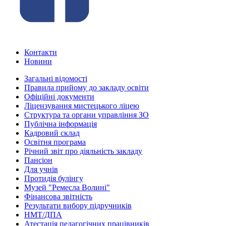
Контакти
Новини
Загальні відомості
Правила прийому до закладу освіти
Офіційні документи
Ліцензування мистецького ліцею
Структура та органи управління ЗО
Публічна інформація
Кадровий склад
Освітня програма
Річний звіт про діяльність закладу
Пансіон
Для учнів
Протидія булінгу
Музей "Ремесла Волині"
Фінансова звітність
Результати вибору підручників
НМТ/ДПА
Атестація педагогічних працівників