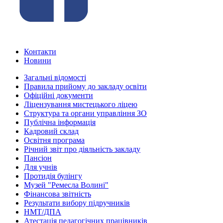
Контакти
Новини
Загальні відомості
Правила прийому до закладу освіти
Офіційні документи
Ліцензування мистецького ліцею
Структура та органи управління ЗО
Публічна інформація
Кадровий склад
Освітня програма
Річний звіт про діяльність закладу
Пансіон
Для учнів
Протидія булінгу
Музей "Ремесла Волині"
Фінансова звітність
Результати вибору підручників
НМТ/ДПА
Атестація педагогічних працівників