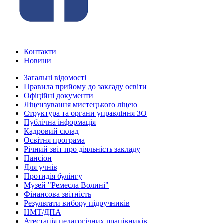
Контакти
Новини
Загальні відомості
Правила прийому до закладу освіти
Офіційні документи
Ліцензування мистецького ліцею
Структура та органи управління ЗО
Публічна інформація
Кадровий склад
Освітня програма
Річний звіт про діяльність закладу
Пансіон
Для учнів
Протидія булінгу
Музей "Ремесла Волині"
Фінансова звітність
Результати вибору підручників
НМТ/ДПА
Атестація педагогічних працівників